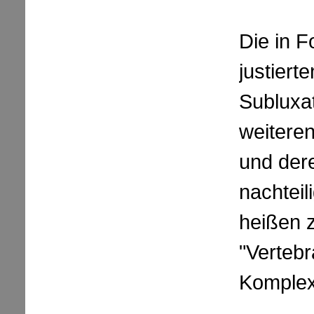
Die in F
justiert
Subluxat
weitere
und dere
nachteil
heißen
"Vertebr
Komplex