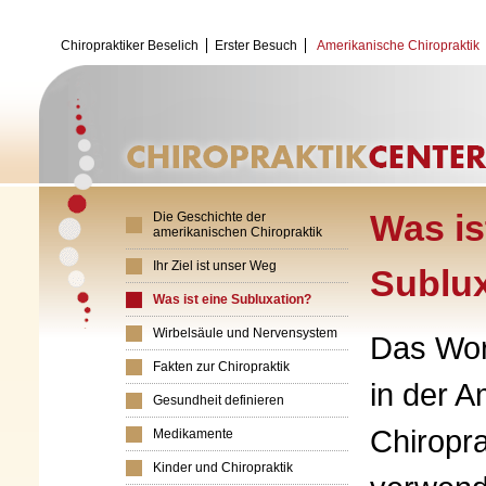
Chiropraktiker Beselich
Erster Besuch
Amerikanische Chiropraktik
Was is
Die Geschichte der
amerikanischen Chiropraktik
Ihr Ziel ist unser Weg
Sublux
Was ist eine Subluxation?
Wirbelsäule und Nervensystem
Das Wor
Fakten zur Chiropraktik
in der 
Gesundheit definieren
Chiropra
Medikamente
Kinder und Chiropraktik