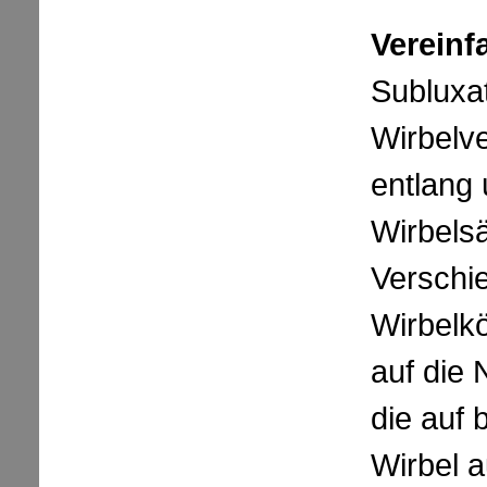
Vereinf
Subluxat
Wirbelv
entlang 
Wirbelsä
Verschi
Wirbelk
auf die
die auf 
Wirbel a