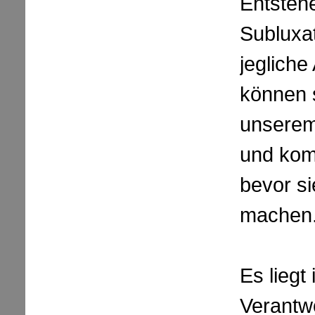
Entsteh
Subluxa
jegliche
können s
unserem
und kom
bevor s
machen
Es liegt 
Verantw