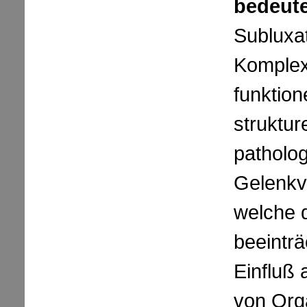
bedeute
Subluxat
Komplex
funktion
struktur
patholo
Gelenkv
welche 
beeinträ
Einfluß 
von Org