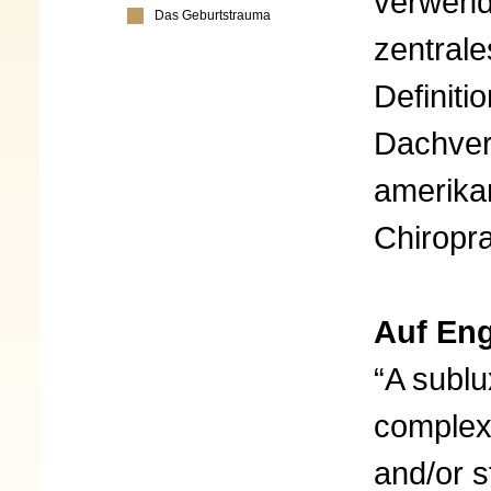
verwende
Das Geburtstrauma
zentrale
Definiti
Dachver
amerika
Chiropra
Auf Eng
“A sublu
complex 
and/or s