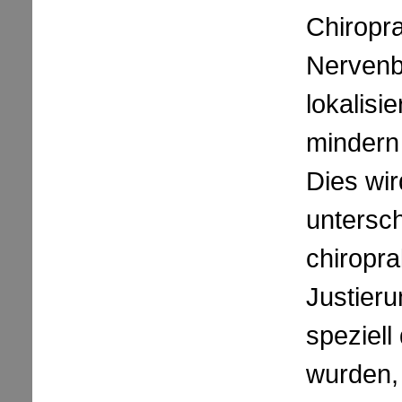
Chiropra
Nervenb
lokalisi
mindern 
Dies wir
untersch
chiropra
Justieru
speziell
wurden,