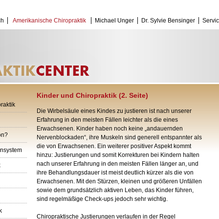
ch
Amerikanische Chiropraktik
Michael Unger
Dr. Sylvie Bensinger
Servi
Kinder und Chiropraktik (2. Seite)
raktik
Die Wirbelsäule eines Kindes zu justieren ist nach unserer
Erfahrung in den meisten Fällen leichter als die eines
Erwachsenen. Kinder haben noch keine „andauernden
on?
Nervenblockaden“, ihre Muskeln sind generell entspannter als
die von Erwachsenen. Ein weiterer positiver Aspekt kommt
ensystem
hinzu: Justierungen und somit Korrekturen bei Kindern halten
nach unserer Erfahrung in den meisten Fällen länger an, und
k
ihre Behandlungsdauer ist meist deutlich kürzer als die von
Erwachsenen. Mit den Stürzen, kleinen und größeren Unfällen
sowie dem grundsätzlich aktiven Leben, das Kinder führen,
sind regelmäßige Check-ups jedoch sehr wichtig.
k
Chiropraktische Justierungen verlaufen in der Regel