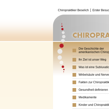
Chiropraktiker Beselich
Erster Besu
Die Geschichte der
amerikanischen Chirop
Ihr Ziel ist unser Weg
Was ist eine Subluxati
Wirbelsäule und Nerv
Fakten zur Chiroprakti
Gesundheit definieren
Medikamente
Kinder und Chiroprakti