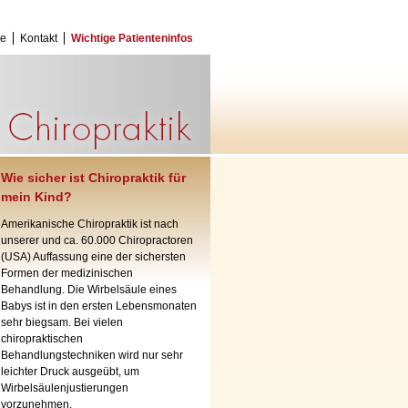
ce
Kontakt
Wichtige Patienteninfos
Wie sicher ist Chiropraktik für
mein Kind?
Amerikanische Chiropraktik ist nach
unserer und ca. 60.000 Chiropractoren
(USA) Auffassung eine der sichersten
Formen der medizinischen
Behandlung. Die Wirbelsäule eines
Babys ist in den ersten Lebensmonaten
sehr biegsam. Bei vielen
chiropraktischen
Behandlungstechniken wird nur sehr
leichter Druck ausgeübt, um
Wirbelsäulenjustierungen
vorzunehmen.