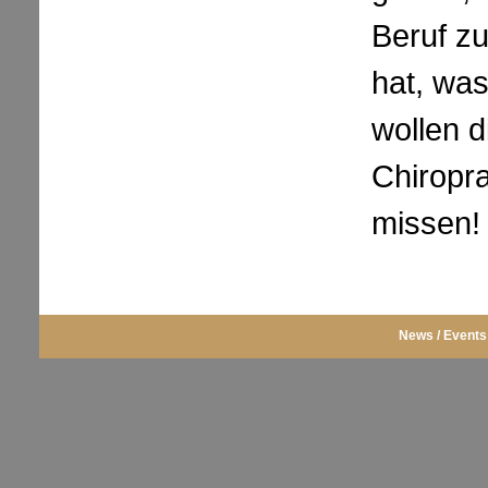
Beruf z
hat, was
wollen d
Chiropra
missen!
News / Events