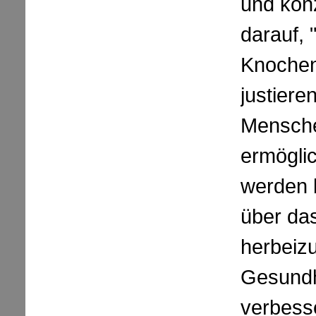
und konz
darauf,
Knochen
justiere
Mensch
ermöglic
werden 
über da
herbeizu
Gesundh
verbess