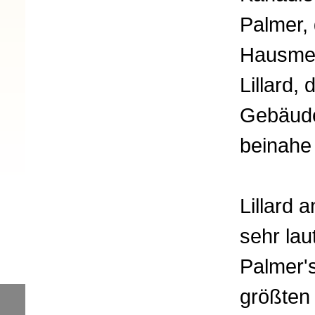
Palmer,
Hausmei
Lillard,
Gebäude
beinahe
Lillard 
sehr la
Palmer's
größten 