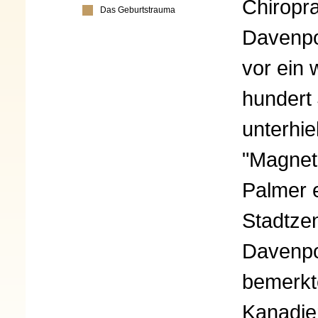
Chiropra
Das Geburtstrauma
Davenpo
vor ein 
hundert
unterhie
"Magnet
Palmer e
Stadtze
Davenpo
bemerkt
Kanadie