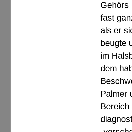
Gehörs 
fast gan
als er s
beugte 
im Halsb
dem hab
Beschwe
Palmer 
Bereich
diagnost
„versch