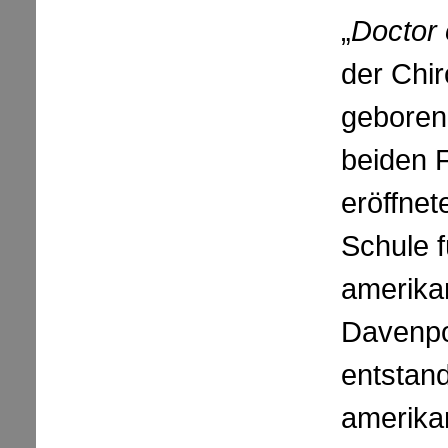
„
Doctor 
der Chir
geboren.
beiden 
eröffnet
Schule f
amerika
Davenpo
entstand
amerika