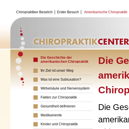
Chiropraktiker Beselich
Erster Besuch
Amerikanische Chiropraktik
Die Ge
Die Geschichte der
amerikanischen Chiropraktik
Ihr Ziel ist unser Weg
ameri
Was ist eine Subluxation?
Chirop
Wirbelsäule und Nervensystem
Fakten zur Chiropraktik
Die Ges
Gesundheit definieren
Medikamente
amerika
Kinder und Chiropraktik