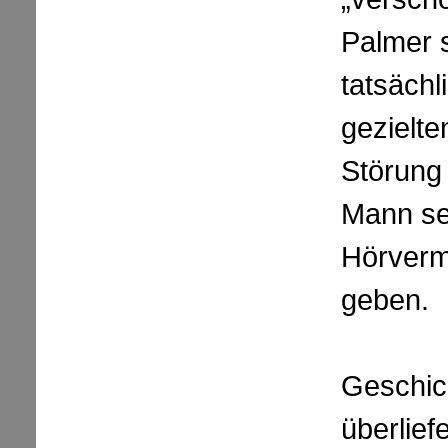
Palmer s
tatsächl
gezielte
Störung
Mann sei
Hörverm
geben.
Geschich
überlief