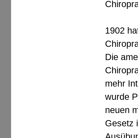
Chiropra
1902 hat
Chiropra
Die ame
Chiropra
mehr In
wurde P
neuen m
Gesetz 
Ausübun